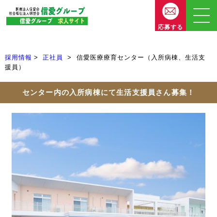
応募する
採用情報
正社員
信愛医療療育センター（入所病棟、生活支
援員）
センター内の入所病棟にて生活支援員さん募集！