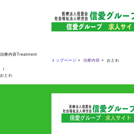
治療内容
Treatment
トップページ
治療内容
おとわ
/
おとわ